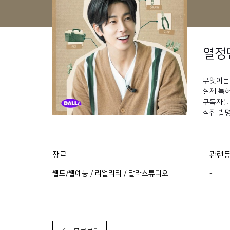
열정
무엇이든 
실제 특
구독자들
직접 발
장르
관련
웹드/웹예능 / 리얼리티 / 달라스튜디오
-