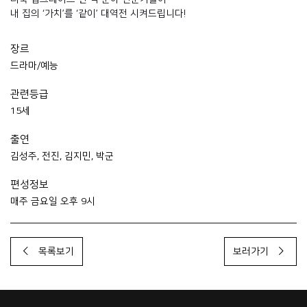
내 집의 ‘가치’를 ‘같이’ 대역전 시켜드립니다!
장르
드라마/예능
관련등급
15세
출연
김성주, 전진, 김지민, 박군
편성정보
매주 금요일 오후 9시
목록보기
보러가기