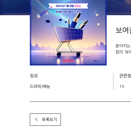
보여
쏟아지는 
킴이 '보
장르
관련
드라마/예능
15
목록보기