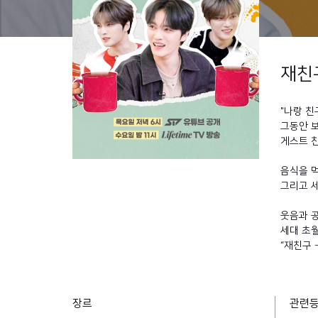
재친구
"나랑 친
그동안 보
게스트 
음식을 먹
그리고 세
웃음과 
세대 초월
“재친구 
장르
관련