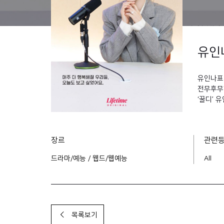
유인
유인나표
전무후무한
‘꿀디’
장르
관련
드라마/예능 / 웹드/웹예능
All
목록보기