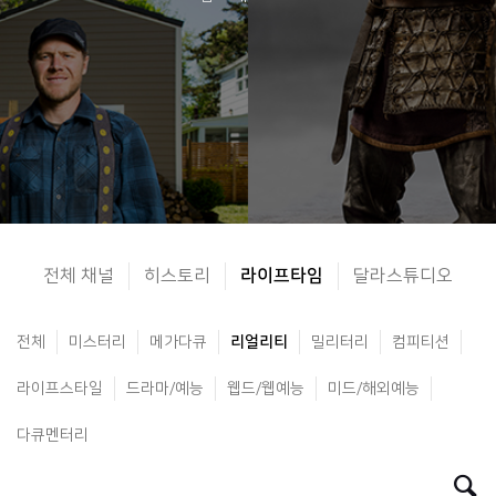
전체 채널
히스토리
라이프타임
달라스튜디오
전체
미스터리
메가다큐
리얼리티
밀리터리
컴피티션
라이프스타일
드라마/예능
웹드/웹예능
미드/해외예능
다큐멘터리