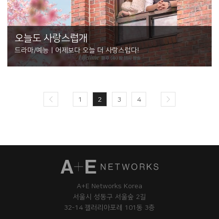
오늘도 사랑스럽개
드라마/예능 | 어제보다 오늘 더 사랑스럽다!
1
2
3
4
A+E Networks Korea
서울시 성동구 서울숲 2길
32-14 갤러리아포레 101동 3층