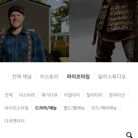
전체 채널
히스토리
라이프타임
달라스튜디오
전체
미스터리
메가다큐
리얼리티
밀리터리
컴피티션
라이프스타일
드라마/예능
웹드/웹예능
미드/해외예능
다큐멘터리