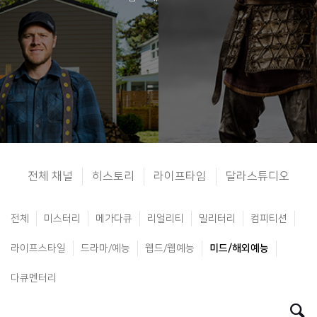
전체 채널
히스토리
라이프타임
달라스튜디오
전체
미스터리
메가다큐
리얼리티
밀리터리
컴피티션
라이프스타일
드라마/예능
웹드/웹예능
미드/해외예능
다큐멘터리