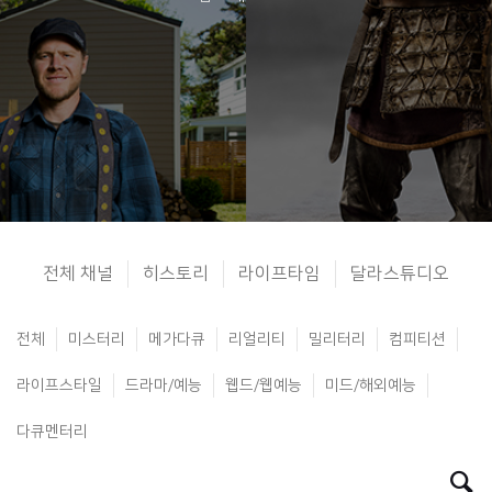
전체 채널
히스토리
라이프타임
달라스튜디오
전체
미스터리
메가다큐
리얼리티
밀리터리
컴피티션
라이프스타일
드라마/예능
웹드/웹예능
미드/해외예능
다큐멘터리